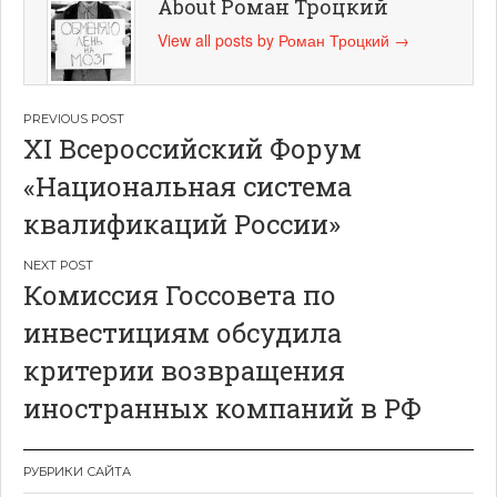
About Роман Троцкий
View all posts by Роман Троцкий
→
Навигация
XI Всероссийский Форум
по
«Национальная система
записям
квалификаций России»
Комиссия Госсовета по
инвестициям обсудила
критерии возвращения
иностранных компаний в РФ
РУБРИКИ САЙТА