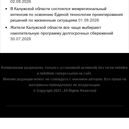
02.08.2026
В Калужской области состоялся межрегиональный
интенсив по освоению Единой технологии проектирования
решений по жизненным ситуациям
01.08.2026
Жители Калужской области все чаще выбирают
накопительную программу долгосрочных сбережений
30.07.2026
Копирование разрешено, только с установкой активной( без тегов noindex
и nofollow) гиперссылки на сайт.
Мнение редакции может не совпадать с мнением авторов. Все права на
материалы принадлежат их владельцам.
© Copyright 2021, All Rights Reserved