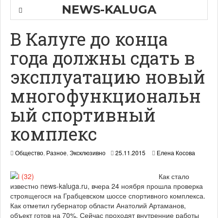
NEWS-KALUGA
В Калуге до конца
года должны сдать в
эксплуатацию новый
многофункциональн
ый спортивный
комплекс
2
Общество
,
Разное
,
Эксклюзивно
25.11.2015
Елена Косова
5
.
Как стало
1
известно news-kaluga.ru, вчера 24 ноября прошла проверка
1
.
строящегося на Грабцевском шоссе спортивного комплекса.
2
Как отметил губернатор области Анатолий Артаманов,
0
объект готов на 70%. Сейчас проходят внутренние работы