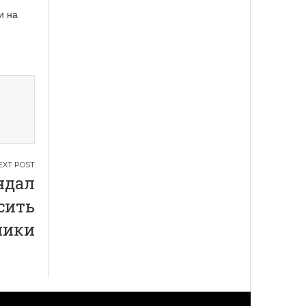
и на
ндал
сить
ники