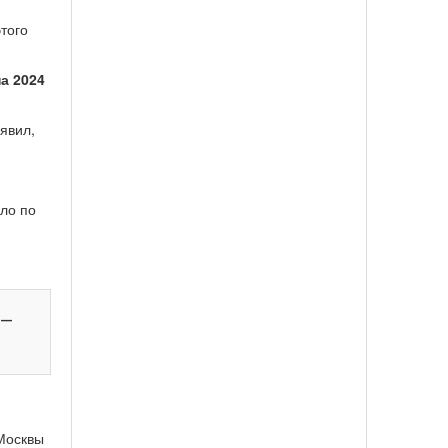
того
а 2024
явил,
ело по
 —