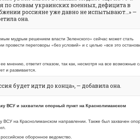
я по словам украинских военных, дефицита в
бжении россияне уже давно не испытывают…» —
етила она.
амым мудрым решением власти Зеленского» сейчас может стать
и провести переговоры «без условий» и с целью «все это останови
 ее мнению, ответит отказом, так как, несмотря на все возможные с
ет и развивается.
ссия будет идти до конца», — добавила она.
аку ВСУ и захватили опорный пункт на Краснолиманском
ку ВСУ на Краснолиманском направлении. Также был захвачен опо
ил.
 российское оборонное ведомство.