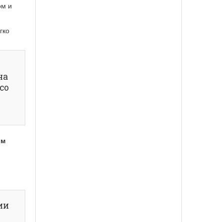
ом и
гко
на
со
ым
ии