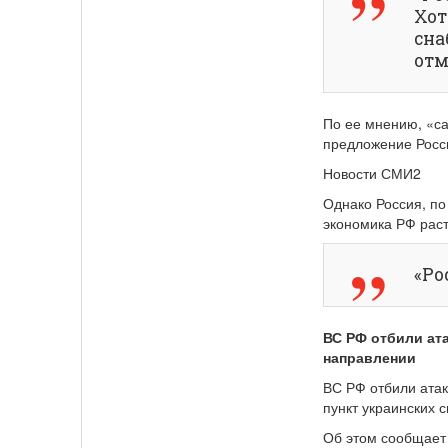
Хот
сна
отм
По ее мнению, «с
предложение Росси
Новости СМИ2
Однако Россия, по
экономика РФ раст
«Ро
ВС РФ отбили ат
направлении
ВС РФ отбили ата
пункт украинских с
Об этом сообщает