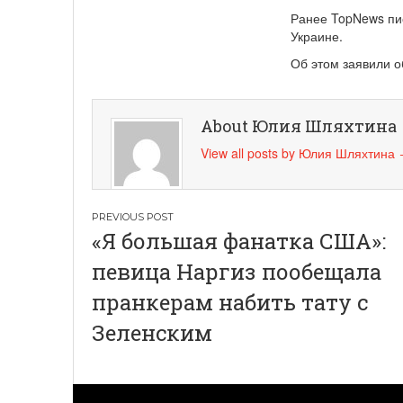
Ранее TopNews пис
Украине.
Об этом заявили о
About Юлия Шляхтина
View all posts by Юлия Шляхтина
Навигация
«Я большая фанатка США»:
по
певица Наргиз пообещала
записям
пранкерам набить тату с
Зеленским