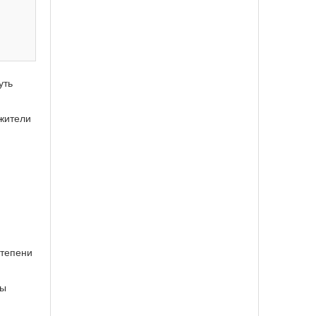
уть
 жители
степени
сы