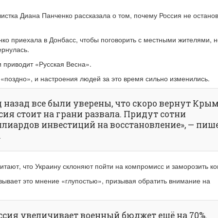
истка Диана Панченко рассказала о том, почему Россия не останов
нко приехала в Донбасс, чтобы поговорить с местными жителями, н
ернулась.
 приводит «Русская Весна».
 «поздно», и настроения людей за это время сильно изменились.
д назад все были уверены, что скоро вернут Крым
сия стоит на грани развала. Придут сотни
лиардов инвестиций на восстановление», — пиш
.
итают, что Украину склоняют пойти на компромисс и заморозить к
ывает это мнение «глупостью», призывая обратить внимание на
ссия увеличивает военный бюджет ещё на 70%.