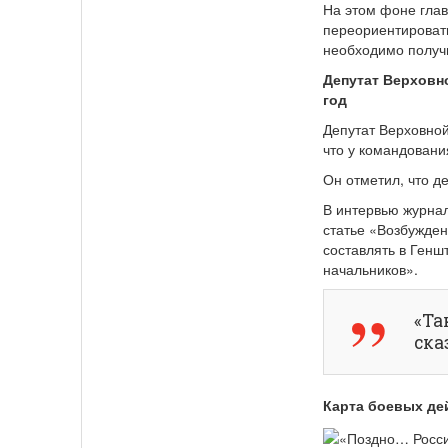
На этом фоне гла
переориентировать
необходимо получи
Депутат Верховн
год
Депутат Верховной
что у командовани
Он отметил, что д
В интервью журнал
статье «Возбужден
составлять в Генш
начальников».
«Та
ска
Карта боевых дей