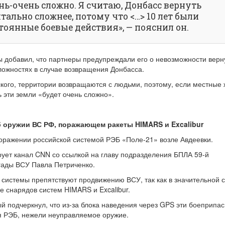
нь-очень сложно. Я считаю, Донбасс вернуть
тально сложнее, потому что <…> 10 лет были
тоянные боевые действия», — пояснил он.
 добавил, что партнеры предупреждали его о невозможности верн
ложностях в случае возвращения Донбасса.
кого, территории возвращаются с людьми, поэтому, если местные
ь эти земли «будет очень сложно».
б оружии ВС РФ, поражающем ракеты HIMARS и Excalibur
оражении российской системой РЭБ «Поле-21» возле Авдеевки.
ует канал CNN со ссылкой на главу подразделения БПЛА 59-й
гады ВСУ Павла Петриченко.
и системы препятствуют продвижению ВСУ, так как в значительной 
 снарядов систем HIMARS и Excalibur.
й подчеркнул, что из-за блока наведения через GPS эти боеприпа
я РЭБ, нежели неуправляемое оружие.