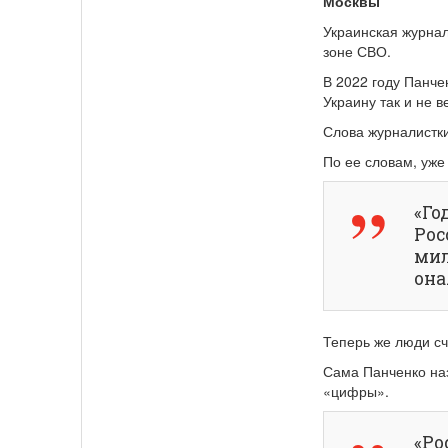
Москвы
Украинская журнал
зоне СВО.
В 2022 году Панче
Украину так и не в
Слова журналистки
По ее словам, уже
«Го
Рос
мил
она
Теперь же люди сч
Сама Панченко наз
«цифры».
«Ро