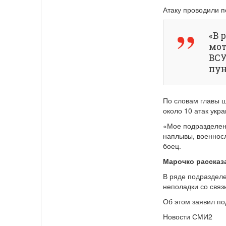
Атаку проводили п
«В 
мот
ВСУ
пун
По словам главы ш
около 10 атак укра
«Мое подразделени
наплывы, военносл
боец.
Марочко рассказ
В ряде подраздел
неполадки со связ
Об этом заявил по
Новости СМИ2