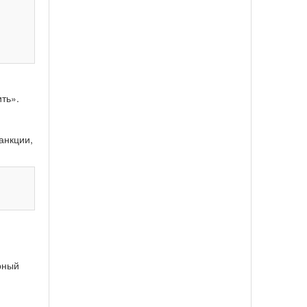
ть».
анкции,
рный