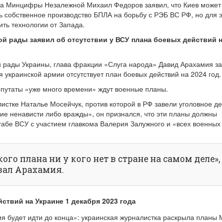
ва Минцифры Незалежной Михаил Федоров заявил, что Киев может
 собственное производство БПЛА на борьбу с РЭБ ВС РФ, но для э
ть технологии от Запада.
ой рады заявил об отсутствии у ВСУ плана боевых действий н
 рады Украины, глава фракции «Слуга народа» Давид Арахамия за
я украинской армии отсутствует план боевых действий на 2024 год.
епутаты «уже много времени» ждут военные планы.
истке Наталье Мосейчук, против которой в РФ завели уголовное д
ие ненависти либо вражды», он признался, что эти планы должны
табе ВСУ с участием главкома Валерия Залужного и «всех военных
кого плана ни у кого нет в стране на самом деле»,
зал Арахамия.
ствий на Украине 1 декабря 2023 года