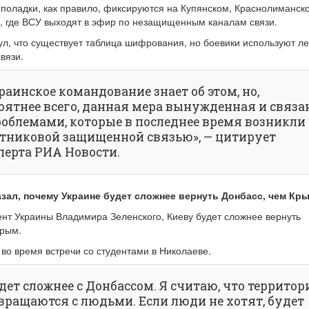
еполадки, как правило, фиксируются на Купянском, Краснолиманск
, где ВСУ выходят в эфир по незащищенным каналам связи.
л, что существует таблица шифрования, но боевики используют ле
вязи.
раинское командование знает об этом, но,
оятнее всего, данная мера вынужденная и связа
роблемами, которые в последнее время возникли 
тниковой защищенной связью», — цитирует
перта РИА Новости.
зал, почему Украине будет сложнее вернуть Донбасс, чем Кр
нт Украины Владимира Зеленского, Киеву будет сложнее вернуть
Крым.
 во время встречи со студентами в Николаеве.
дет сложнее с Донбассом. Я считаю, что территор
вращаются с людьми. Если люди не хотят, будет