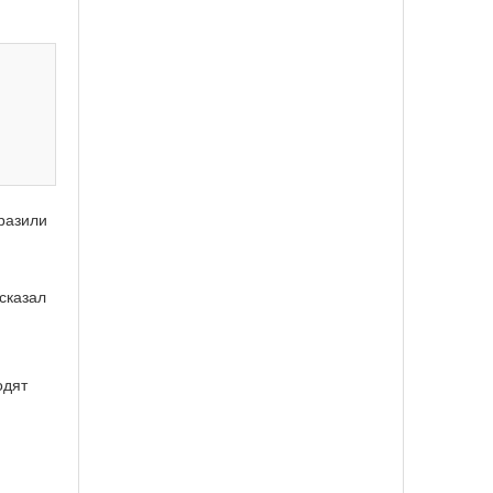
е
разили
сказал
одят