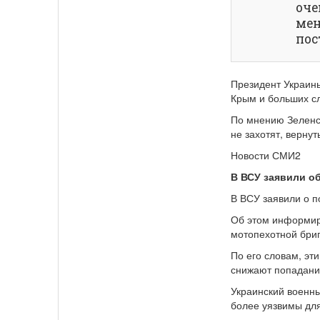
оче
мен
пос
Президент Украины
Крым и больших с
По мнению Зеленс
не захотят, вернут
Новости СМИ2
В ВСУ заявили о
В ВСУ заявили о п
Об этом информир
мотопехотной бри
По его словам, эт
снижают попадание
Украинский военны
более уязвимы дл