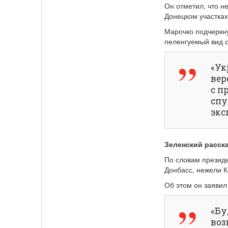
Он отметил, что н
Донецком участках
Марочко подчеркну
пеленгуемый вид с
«Ук
вер
с п
спу
экс
Зеленский расска
По словам президе
Донбасс, нежели 
Об этом он заявил
«Бу
воз