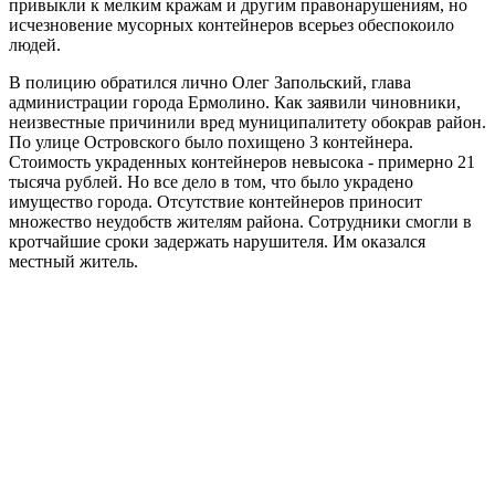
привыкли
к
мелким
кражам
и
другим
правонарушениям
,
но
исчезновение
мусорных
контейнеров
всерьез
обеспокоило
людей
.
В
полицию
обратился
лично
Олег
Запольский,
глава
администрации
города
Ермолино
.
Как
заявили
чиновники
,
неизвестные
причинили
вред
муниципалитету
обокрав
район
.
По
улице
Островского
было
похищено
3
контейнера
.
Стоимость
украденных
контейнеров
невысока
-
примерно
21
тысяча
рублей
.
Но
все
дело
в
том
,
что
было
украдено
имущество
города
.
Отсутствие
контейнеров
приносит
множество
неудобств
жителям
района
.
Сотрудники
смогли
в
кротчайшие
сроки
задержать
нарушителя
.
Им
оказался
местный
житель
.