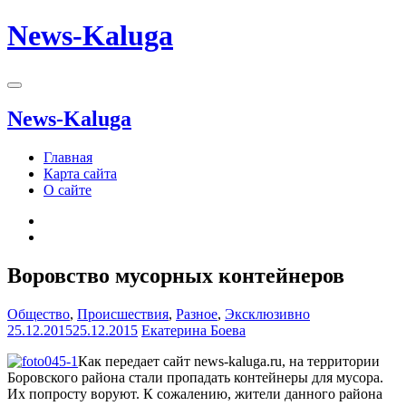
News-Kaluga
News-Kaluga
Главная
Карта сайта
О сайте
Воровство мусорных контейнеров
Общество
,
Происшествия
,
Разное
,
Эксклюзивно
25.12.2015
25.12.2015
Екатерина Боева
Как
передает
сайт news-kaluga.ru
,
на
территории
Боровского
района
стали
пропадать
контейнеры
для
мусора
.
Их
попросту
воруют
.
К
сожалению
,
жители
данного
района