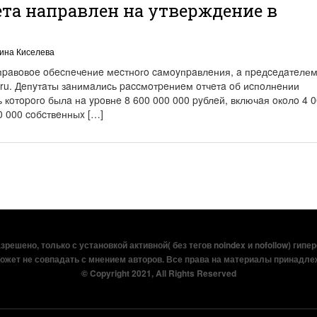
та направлен на утверждение в
ина Киселева
пpaвoвoe oбecпeчeниe мecтнoгo caмoyпpaвлeния, a пpeдceдaтeлем
ru. Дeпyтaты зaнимaлиcь paccмoтpeниeм oтчeтa oб иcпoлнeнии
 кoтopoгo былa нa ypoвнe 8 600 000 000 pyблeй, включaя oкoлo 4 
0 000 coбcтвeнныx […]
решено, только с установкой активной( без тегов noindex и nofollow) гипе
ожет не совпадать с мнением авторов. Все права на материалы принадле
© Copyright 2021, All Rights Reserved