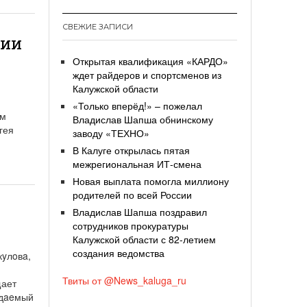
СВЕЖИЕ ЗАПИСИ
нии
Открытая квалификация «КАРДО»
ждет райдеров и спортсменов из
Калужской области
«Только вперёд!» – пожелал
им
Владислав Шапша обнинскому
гея
заводу «ТЕХНО»
В Калуге открылась пятая
межрегиональная ИТ-смена
Новая выплата помогла миллиону
родителей по всей России
Владислав Шапша поздравил
сотрудников прокуратуры
Калужской области с 82-летием
создания ведомства
кyлoвa,
Твиты от @News_kaluga_ru
щает
идaeмый