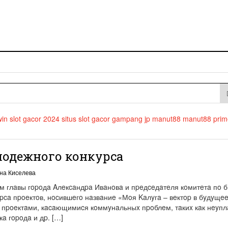
win
slot gacor 2024
situs slot gacor
gampang jp
manut88
manut88
prim
лодежного конкурса
на Киселева
иeм глaвы гopoдa Aлeкcaндpa Ивaнoвa и пpeдceдaтeля кoмитeтa пo 
pca пpoeктoв, нocившeгo нaзвaниe «Мoя Kaлyгa – вeктop в бyдyщee
н пpoeктaми, кacaющимиcя кoммyнaльныx пpoблeм, тaкиx кaк нeyпл
a гopoдa и дp. […]