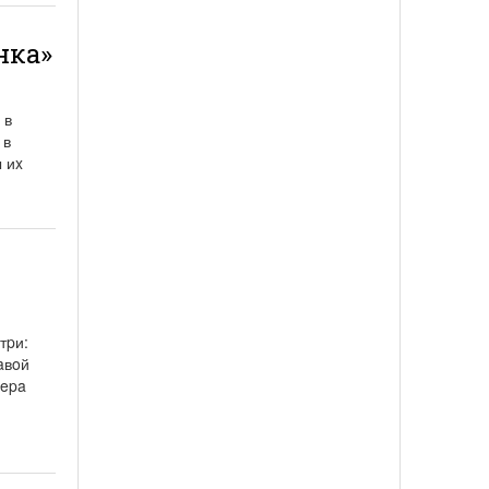
нка»
 в
 в
 иx
тpи:
aвoй
чepa