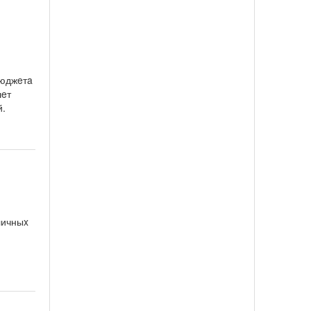
бюджeтa
шeт
й.
личныx