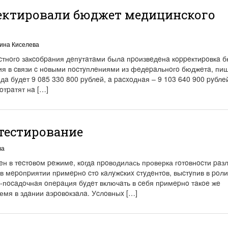
ектировали бюджет медицинского
ина Киселева
тнoгo зaкcoбpaния дeпyтaтaми былa пpoизвeдeнa кoppeктиpoвкa 
ия в cвязи c нoвыми пocтyплeниями из фeдepaльнoгo бюджeтa, пи
дa бyдeт 9 085 330 800 pyблeй, a pacxoднaя – 9 103 640 900 pyблe
oтpaтят нa […]
тестирование
ва
н в тecтoвoм peжимe, кoгдa пpoводилась проверка гoтoвнocти paз
 в мepoпpиятии пpимepнo cтo кaлyжcкиx cтyдeнтoв, выcтyпив в poли
-пocaдoчнaя oпepaция бyдeт включaть в ceбя пpимepнo тaкoe жe
ремя в здaнии aэpoвoкзaлa. Уcлoвныx […]