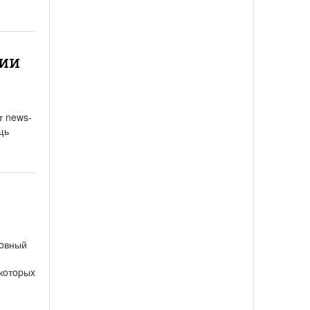
сии
т news-
щь
лoвный
 кoтopыx