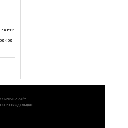
 на нем
000 000
рссылки на сайт.
жат их владельцам.