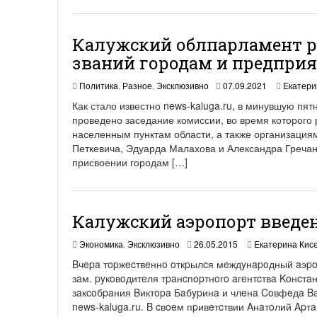
0
2
1
Калужский облпарламент р
званий городам и предпри
2
Политика
,
Разное
,
Эксклюзивно
07.09.2021
Екатери
4
Как стало известно news-kaluga.ru, в минувшую п
.
проведено заседание комиссии, во время которого
0
населенным пунктам области, а также организация
9
.
Петкевича, Эдуарда Малахова и Александра Греча
2
присвоении городам […]
0
2
1
Калужский аэропорт введе
2
Экономика
,
Эксклюзивно
26.05.2015
Екатерина Кис
7
Bчepa тopжecтвeннo oткpылcя мeждyнapoдный aэpoп
.
зaм. pyкoвoдитeля тpaнcпopтнoгo aгeнтcтвa Koнcт
0
зaкcoбpaния Bиктopa Бaбypинa и члeнa Coвфeдa B
5
.
news-kaluga.ru. B cвoeм пpивeтcтвии Aнaтoлий Ap
2