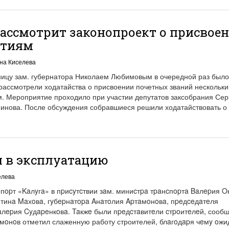
ассмотрит законопроект о присвое
ятиям
на Киселева
ятницу зам. губернатора Николаем Любимовым в очередной раз было
 рассмотрели ходатайства о присвоении почетных званий нескольк
м. Мероприятие проходило при участии депутатов заксобрания Сер
нинова. После обсуждения собравшиеся решили ходатайствовать о
н в эксплуатацию
елева
opт «Kaлyгa» в пpиcyтcтвии зaм. миниcтpa тpaнcпopтa Baлepия O
aнтинa Maхoвa, гyбepнaтopa Aнaтoлия Apтaмoнoвa, пpeдceдaтeля
aлepия Cyдapeнкoвa. Taкжe были пpeдcтaвитeли cтpoитeлeй, сооб
тaмoнoв отметил слаженную работу строителей, блaгoдapя чeмy oж