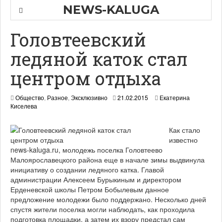
NEWS-KALUGA
Головтеевский
ледяной каток стал
центром отдыха
2
Общество
,
Разное
,
Эксклюзивно
21.02.2015
Екатерина
1
Киселева
.
0
Как стало
2
.
известно
2
news-kaluga.ru, молодежь поселка Головтеево
0
Малоярославецкого района еще в начале зимы выдвинула
1
инициативу о создании ледяного катка. Главой
5
администрации Алексеем Бурыкиным и директором
Ерденевской школы Петром Бобылевым данное
предложение молодежи было поддержано. Несколько дней
спустя жители поселка могли наблюдать, как проходила
подготовка площадки, а затем их взору предстал сам