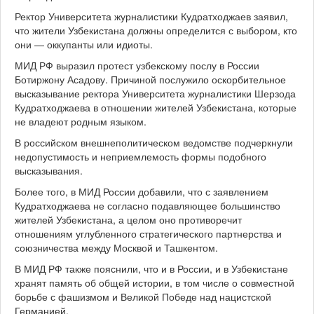
Ректор Университета журналистики Кудратходжаев заявил,
что жители Узбекистана должны определится с выбором, кто
они — оккупанты или идиоты.
МИД РФ выразил протест узбекскому послу в России
Ботиржону Асадову. Причиной послужило оскорбительное
высказывание ректора Университета журналистики Шерзода
Кудратходжаева в отношении жителей Узбекистана, которые
не владеют родным языком.
В российском внешнеполитическом ведомстве подчеркнули
недопустимость и неприемлемость формы подобного
высказывания.
Более того, в МИД России добавили, что с заявлением
Кудратходжаева не согласно подавляющее большинство
жителей Узбекистана, а целом оно противоречит
отношениям углубленного стратегического партнерства и
союзничества между Москвой и Ташкентом.
В МИД РФ также пояснили, что и в России, и в Узбекистане
хранят память об общей истории, в том числе о совместной
борьбе с фашизмом и Великой Победе над нацистской
Германией.