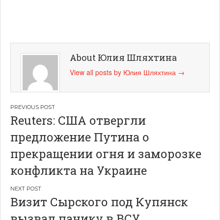
About Юлия Шляхтина
View all posts by Юлия Шляхтина
→
Навигация
Reuters: США отвергли
по
предложение Путина о
записям
прекращении огня и заморозке
конфликта на Украине
Визит Сырского под Купянск
вызвал панику в ВСУ