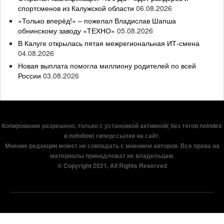
спортсменов из Калужской области
06.08.2026
«Только вперёд!» – пожелал Владислав Шапша
обнинскому заводу «ТЕХНО»
05.08.2026
В Калуге открылась пятая межрегиональная ИТ-смена
04.08.2026
Новая выплата помогла миллиону родителей по всей
России
03.08.2026
Копирование разрешено, только с установкой активной( без тегов noindex
и nofollow) гиперссылки на сайт.
Мнение редакции может не совпадать с мнением авторов. Все права на
материалы принадлежат их владельцам.
© Copyright 2021, All Rights Reserved