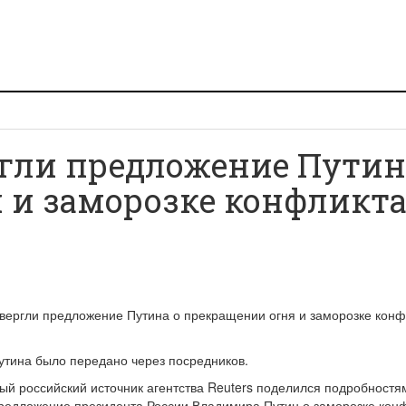
ргли предложение Путин
 и заморозке конфликт
утина было передано через посредников.
й российский источник агентства Reuters поделился подробностя
редложение президента России Владимира Путин о заморозке кон