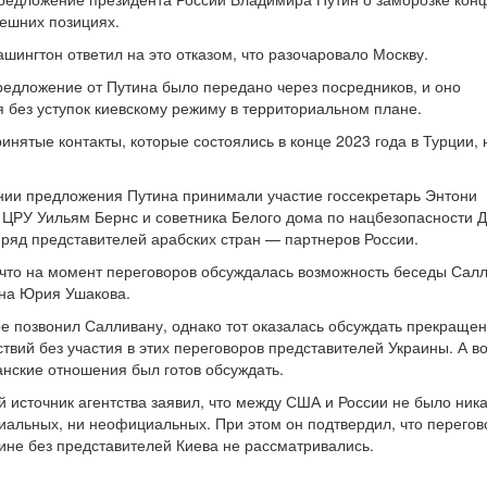
нешних позициях.
ашингтон ответил на это отказом, что разочаровало Москву.
редложение от Путина было передано через посредников, и оно
 без уступок киевскому режиму в территориальном плане.
инятые контакты, которые состоялись в конце 2023 года в Турции, 
.
нии предложения Путина принимали участие госсекретарь Энтони
 ЦРУ Уильям Бернс и советника Белого дома по нацбезопасности 
 ряд представителей арабских стран — партнеров России.
 что на момент переговоров обсуждалась возможность беседы Сал
на Юрия Ушакова.
е позвонил Салливану, однако тот оказалась обсуждать прекращен
ствий без участия в этих переговоров представителей Украины. А в
нские отношения был готов обсуждать.
й источник агентства заявил, что между США и России не было ник
иальных, ни неофициальных. При этом он подтвердил, что перегов
ине без представителей Киева не рассматривались.