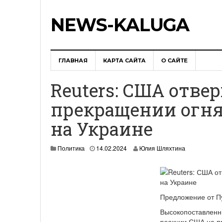
NEWS-KALUGA
ГЛАВНАЯ
КАРТА САЙТА
О САЙТЕ
Reuters: США отве
прекращении огня
на Украине
Политика
14.02.2024
Юлия Шляхтина
Предложение от П
Высокопоставленны
реакции США на п