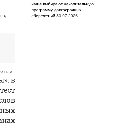
чаще выбирают накопительную
программу долгосрочных
на,
сбережений
30.07.2026
»: в
тест
слов
чных
анах