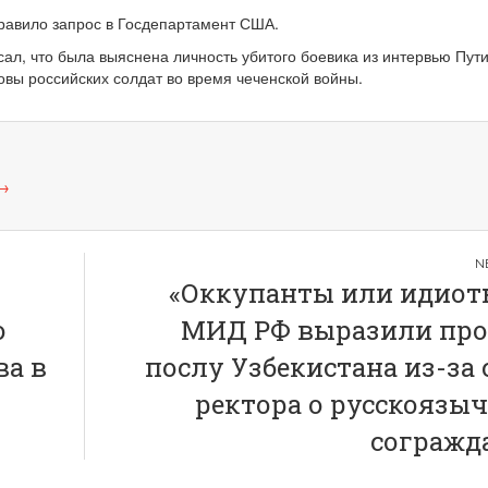
равило запрос в Госдепартамент США.
ал, что была выяснена личность убитого боевика из интервью Пути
овы российских солдат во время чеченской войны.
→
«Оккупанты или идиоты
о
МИД РФ выразили про
ва в
послу Узбекистана из-за 
ректора о русскоязы
согражд