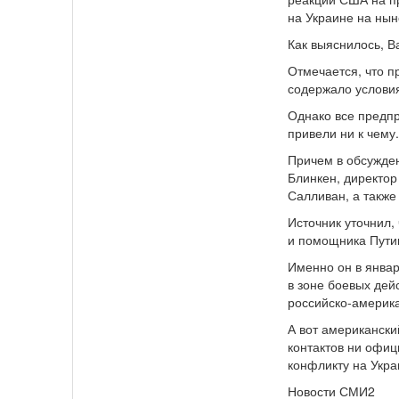
на Украине на ны
Как выяснилось, В
Отмечается, что п
содержало условия
Однако все предпр
привели ни к чему
Причем в обсужде
Блинкен, директор
Салливан, а также
Источник уточнил,
и помощника Пути
Именно он в январ
в зоне боевых дей
российско-америка
А вот американски
контактов ни офиц
конфликту на Укра
Новости СМИ2