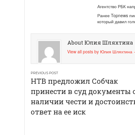
Агентство РБК нап
Ранее Topnews пис
который давил гол
About Юлия Шляхтина
View all posts by Юлия Шляхтина
Навигация
НТВ предложил Собчак
по
принести в суд документы 
записям
наличии чести и достоинст
ответ на ее иск