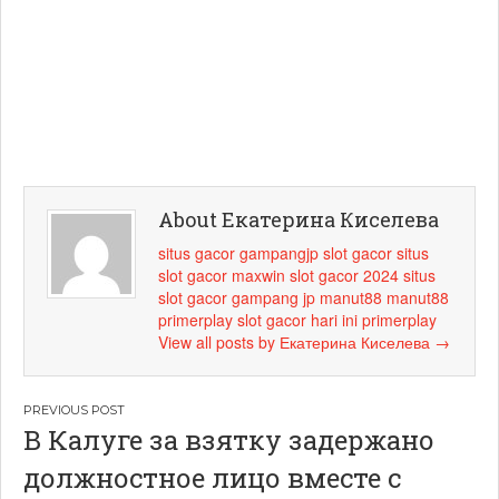
About Екатерина Киселева
situs gacor
gampangjp
slot gacor
situs
slot gacor maxwin
slot gacor 2024
situs
slot gacor
gampang jp
manut88
manut88
primerplay
slot gacor hari ini
primerplay
View all posts by Екатерина Киселева
→
Навигация
В Калуге за взятку задержано
по
должностное лицо вместе с
записям