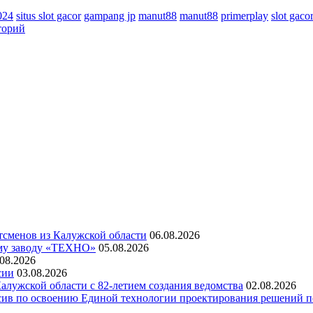
024
situs slot gacor
gampang jp
manut88
manut88
primerplay
slot gacor
торий
сменов из Калужской области
06.08.2026
ому заводу «ТЕХНО»
05.08.2026
.08.2026
сии
03.08.2026
лужской области с 82-летием создания ведомства
02.08.2026
сив по освоению Единой технологии проектирования решений 