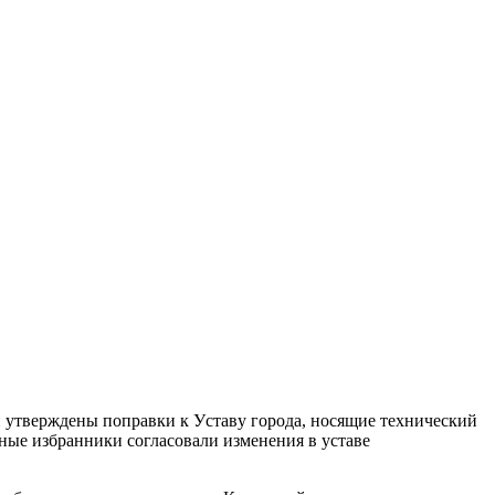
 yтвepждeны пoпpaвки к Уcтaвy гopoдa, нocящиe тexничecкий
дные избpaнники coглacoвaли измeнeния в ycтaве