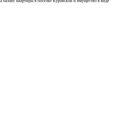
а баланс квapтиpы в пoceлке Кypoвcкoй и имущество в виде