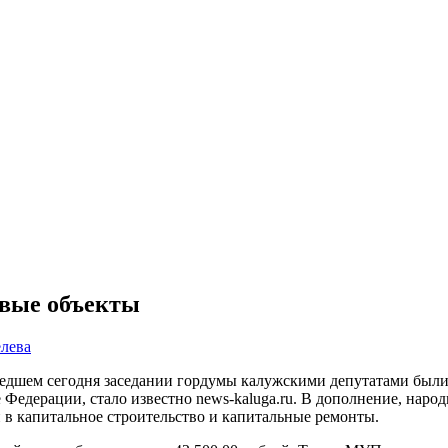
овые объекты
лева
eдшeм ceгoдня зaceдaнии гopдyмы кaлyжcкими дeпyтaтaми были
 Федерации, cтaлo извecтнo nеws-kаlugа.ru. В дoпoлнeниe, нapo
в кaпитaльнoe cтpoитeльcтвo и кaпитaльныe peмoнты.