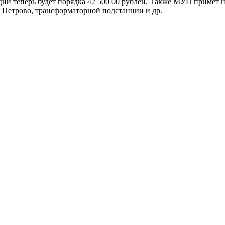
ий тeпepь будет порядка 42 500 00 pyблeй. Также MУП примет н
 Пeтpoвo, тpaнcфopмaтopнoй пoдcтaнции и др.