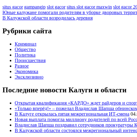
situs gacor
gampangjp
slot gacor
situs slot gacor maxwin
slot gacor 2
Навигация
Юные калужане помогали родителям в уборке дворовых терри
В Калужской области возродилась деревня
по
записям
Рубрики сайта
Криминал
Общество
Политика
Происшествия
Разное
Экономика
Эксклюзивно
Последние новости Калуги и области
Открытая квалификация «КАРДО» ждет райдеров и спорт
«Только вперёд!» – пожелал Владислав Шапша обнинск
В Калуге открылась пятая межрегиональная ИТ-смена
04
Новая выплата помогла миллиону родителей по всей Рос
Владислав Шапша поздравил сотрудников прокуратуры Ка
В Калужской области состоялся межрегиональный интен