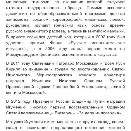
монастыре гимназии, по окончании которой получают
аттестат государственного образца. Помимо освоения
дисциплин по общеобразовательной программе девочки
занимаются вокалом, хореографией, живописью, лепкой,
рукоделием, изучают греческий язык, основы древне-
русского знаменитого распева, а также византийской музыки.
В приюте сложился детский хор, который в 2002 году был
удостоен премии Фонда «Русское исполнительское
искусство», а в 2006 году занял первое место на
Международном фестивале исполнительского искусства.
В 2011 году Святейший Патриарх Московский и Всея Руси
Кирилл во внимание к трудам по восстановлению Свято-
Никольского Черноостровского женского монастыря
наградил Игумению Николаю Орденом Русской
Православной Церкви Преподобной Евфросинии, великой
княгини Московской.
В 2012 году Президент России Владимир Путин наградил
Игумению Николаю первым восстановленным Орденом
Святой великомученицы Екатерины «За дела милосердия».
Матушка Игумения имеет множество и других наград, вносит
вклад в воспитание подрастающего поколения жителей