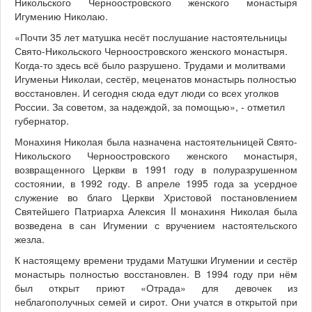
Никольского Черноостровского женского монастыря
Игумению Николаю.
«Почти 35 лет матушка несёт послушание настоятельницы
Свято-Никольского Черноостровского женского монастыря.
Когда-то здесь всё было разрушено. Трудами и молитвами
Игуменьи Николаи, сестёр, меценатов монастырь полностью
восстановлен. И сегодня сюда едут люди со всех уголков
России. За советом, за надеждой, за помощью», - отметил
губернатор.
Монахиня Николая была назначена настоятельницей Свято-
Никольского Черноостровского женского монастыря,
возвращенного Церкви в 1991 году в полуразрушенном
состоянии, в 1992 году. В апреле 1995 года за усердное
служение во благо Церкви Христовой постановлением
Святейшего Патриарха Алексия II монахиня Николая была
возведена в сан Игумении с вручением настоятельского
жезла.
К настоящему времени трудами Матушки Игумении и сестёр
монастырь полностью восстановлен. В 1994 году при нём
был открыт приют «Отрада» для девочек из
неблагополучных семей и сирот. Они учатся в открытой при