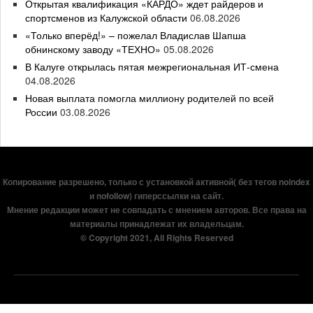
Открытая квалификация «КАРДО» ждет райдеров и
спортсменов из Калужской области
06.08.2026
«Только вперёд!» – пожелал Владислав Шапша
обнинскому заводу «ТЕХНО»
05.08.2026
В Калуге открылась пятая межрегиональная ИТ-смена
04.08.2026
Новая выплата помогла миллиону родителей по всей
России
03.08.2026
Копирование разрешено, только с установкой активной( без тегов noindex
и nofollow) гиперссылки на сайт.
Мнение редакции может не совпадать с мнением авторов. Все права на
материалы принадлежат их владельцам.
© Copyright 2021, All Rights Reserved