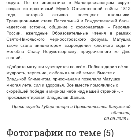
округа. По ее инициативе в Малоярославецком округе
создан интерактивный Музей Отечественной войны 1812
года, который активно посещают школьники.
Традиционными стали Пасхальный и Рождественский балы,
кадетские встречи, общение с космонавтами – Героями
России, ежегодные Образовательные чтения в рамках
Свято-Никольского Черноостровского форума. Матушка
также стала инициатором возрождения крестного хода и
молебна Спасу Нерукотворному, приуроченного ко Дню
знаний.
«Доброта матушки чувствуется во всём. Поблагодарил её за
мудрость, терпение, любовь к нашей земле. Вместе с
Владыкой Климентом, прихожанами пожелали Матушке
многая лета, сил и здоровья. Все вместе помолились о
скорейшей победе и мирном небе над нашей страной», -
прокомментировал Владислав Шапша.
Пресс-служба Губернатора и Правительства Калужской
области,
09.05.2026 г.
Фотографии по теме (5)