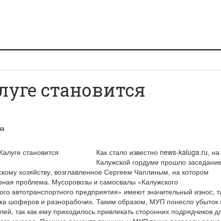
луге становится
ва
Как стало известно news-kaluga.ru, на
Калужской гордуме прошло заседани
скому хозяйству, возглавленное Сергеем Чаплиным, на котором
рная проблема. Мусоровозы и самосвалы «Калужского
го автотранспортного предприятия» имеют значительный износ, т
ка шоферов и разнорабочих. Таким образом, МУП понесло убыток 
лей, так как ему приходилось привлекать сторонних подрядчиков д