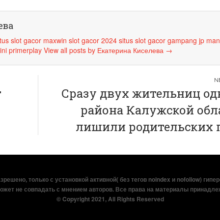
ева
itus slot gacor maxwin
slot gacor 2024
situs slot gacor
gampang jp
man
ini
primerplay
View all posts by Екатерина Киселева
→
т
Сразу двух жительниц од
района Калужской обл
лишили родительских 
решено, только с установкой активной( без тегов noindex и nofollow) гипе
ожет не совпадать с мнением авторов. Все права на материалы принадле
© Copyright 2021, All Rights Reserved