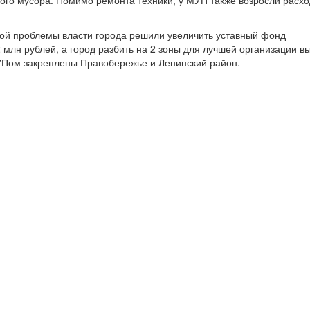
ого мусора. Помимо ремонта техники, у МУП также возросли расх
ой проблемы власти города решили увеличить уставный фонд
 млн рублей, а город разбить на 2 зоны для лучшей организации в
УПом закреплены Правобережье и Ленинский район.