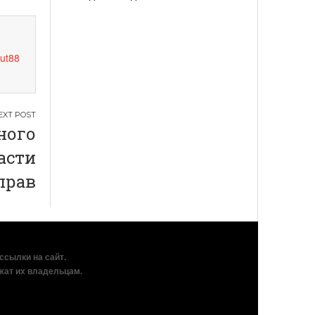
ut88
ного
асти
прав
рссылки на сайт.
жат их владельцам.