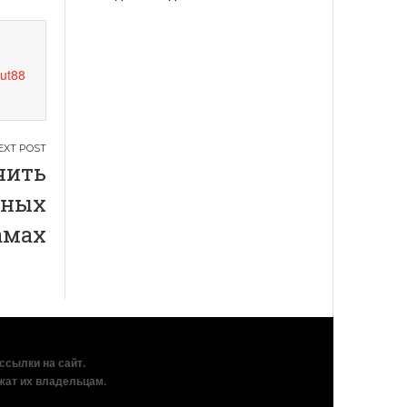
ut88
чить
вных
амах
рссылки на сайт.
жат их владельцам.