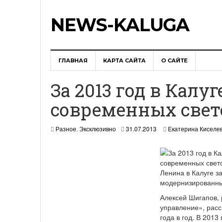
NEWS-KALUGA
ГЛАВНАЯ
КАРТА САЙТА
О САЙТЕ
За 2013 год в Калуг
современных све
0
Разное
,
Эксклюзивно
31.07.2013
Екатерина Киселе
1
.
0
8
.
Ленина в Калуге 
2
модернизированны
0
1
Алексей Шигапов,
3
управление», расс
года в год. В 2013