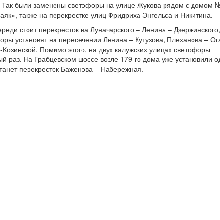
 Так были заменены светофоры на улице Жукова рядом с домом 
аяк», также на перекрестке улиц Фридриха Энгельса и Никитина.
еди стоит перекресток на Луначарского – Ленина – Дзержинского,
оры установят на пересечении Ленина – Кутузова, Плеханова – Ог
-Козинской. Помимо этого, на двух калужских улицах светофоры
ый раз. На Грабцевском шоссе возле 179-го дома уже установили о
танет перекресток Баженова – Набережная.