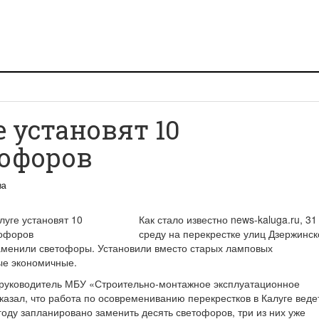
е установят 10
тофоров
ва
Как стало известно news-kaluga.ru, 31
среду на перекрестке улиц Дзержинск
заменили светофоры. Установили вместо старых ламповых
е экономичные.
 руководитель МБУ «Строительно-монтажное эксплуатационное
казал, что работа по осовремениванию перекрестков в Калуге веде
 году запланировано заменить десять светофоров, три из них уже