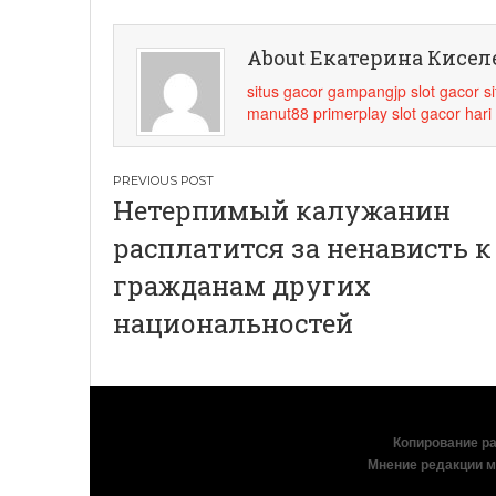
About Екатерина Кисел
situs gacor
gampangjp
slot gacor
s
manut88
primerplay
slot gacor hari 
Навигация
Нетерпимый калужанин
по
расплатится за ненависть к
записям
гражданам других
национальностей
Копирование раз
Мнение редакции м