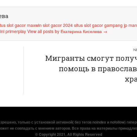
ева
itus slot gacor maxwin
slot gacor 2024
situs slot gacor
gampang jp
man
ini
primerplay
View all posts by Екатерина Киселева
→
Мигранты смогут полу
помощь в правосла
хр
решено, только с установкой активной( без тегов noindex и nofollow) гипе
ожет не совпадать с мнением авторов. Все права на материалы принадле
© Copyright 2021, All Rights Reserved