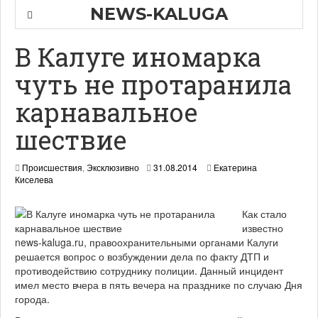
NEWS-KALUGA
В Калуге иномарка
чуть не протаранила
карнавальное
шествие
3
Происшествия
,
Эксклюзивно
31.08.2014
Екатерина
1
Киселева
.
0
Как стало
8
.
известно
2
news-kaluga.ru, правоохранительными органами Калуги
0
решается вопрос о возбуждении дела по факту ДТП и
1
противодействию сотруднику полиции. Данный инцидент
4
имел место вчера в пять вечера на празднике по случаю Дня
города.