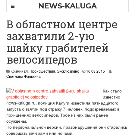
NEWS-KALUGA
В областном центре
захватили 2-ую
шайку грабителей
велосипедов
2
Криминал
,
Происшествия
,
Эксклюзивно
16.08.2015
1
Светлана Филькина
.
0
Как стало
8
известно
.
2
news-kaluga.ru, полиция Калуги известила пятнадцатого
0
августа о взятии под стражу 7 человек, подозреваемых в
1
похищениях велосипедов. Трое из них были ранее
5
осуждены.
По первоначальной версии, правонарушения они старались
совершать вечерами или ночами.