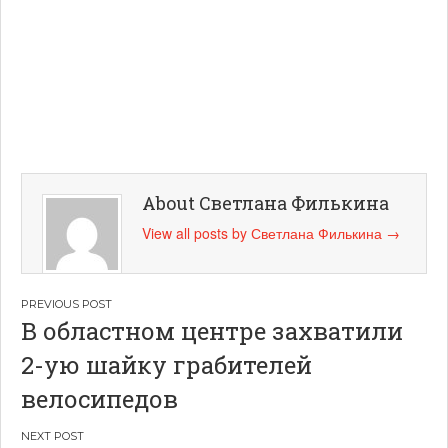
About Светлана Филькина
View all posts by Светлана Филькина
→
Навигация
В областном центре захватили
по
2-ую шайку грабителей
записям
велосипедов