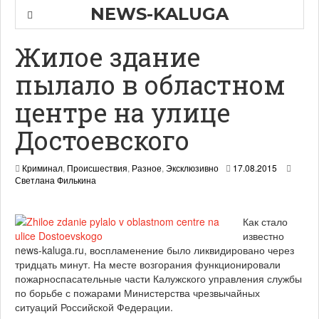
NEWS-KALUGA
Жилое здание
пылало в областном
центре на улице
Достоевского
2
Криминал
,
Происшествия
,
Разное
,
Эксклюзивно
17.08.2015
1
Светлана Филькина
.
0
8
Как стало
.
известно
2
news-kaluga.ru, воспламенение было ликвидировано через
0
тридцать минут. На месте возгорания функционировали
1
5
пожарноспасательные части Калужского управления службы
по борьбе с пожарами Министерства чрезвычайных
ситуаций Российской Федерации.