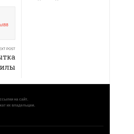
ut88
ытка
силы
рссылки на сайт.
жат их владельцам.