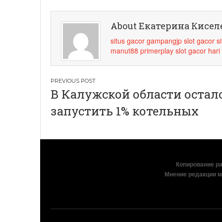
About Екатерина Кисел
situs gacor
gampangjp
slot gacor
s
manut88
primerplay
slot gacor hari 
Навигация
В Калужской области остал
по
запустить 1% котельных
записям
Копирование раз
Мнение редакции м