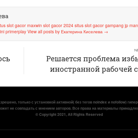
ева
itus slot gacor maxwin
slot gacor 2024
situs slot gacor
gampang jp
man
ini
primerplay
View all posts by Екатерина Киселева
→
ось
Решается проблема изб
иностранной рабочей 
решено, только с установкой активной( без тегов noindex и nofollow) гипе
ожет не совпадать с мнением авторов. Все права на материалы принадле
© Copyright 2021, All Rights Reserved