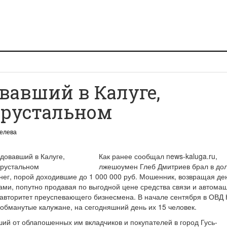
вавший в Калуге,
Хрустальном
селева
Как ранее сообщал news-kaluga.ru,
лжешоумен Глеб Дмитриев брал в дол
ег, порой доходившие до 1 000 000 руб. Мошенник, возвращая ден
ми, попутно продавая по выгодной цене средства связи и автома
авторитет преуспевающего бизнесмена. В начале сентября в ОВД 
обманутые калужане, на сегодняшний день их 15 человек.
ий от облапошенных им вкладчиков и покупателей в город Гусь-