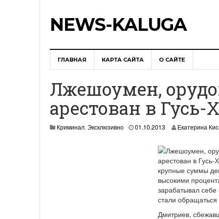
NEWS-KALUGA
ГЛАВНАЯ
КАРТА САЙТА
О САЙТЕ
Лжешоумен, орудо
арестован в Гусь-
Криминал
,
Эксклюзивно
01.10.2013
Екатерина Ки
крупные суммы ден
высокими процента
зарабатывал себе 
стали обращаться 
Дмитриев, сбежавш