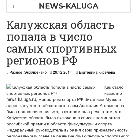
NEWS-KALUGA
Калужская область
попала в число
самых спортивных
регионов РФ
2
Разное
,
Эксклюзивно
29.12.2014
Екатерина Киселева
9
.
Как стало
1
2
известно
.
news-kaluga.ru, министром спорта РФ Виталием Мутко в
2
адрес калужского областного главы Анатолия Артамонова
0
было направлено письмо, в котором шла речь о том, что
1
Калужская область была включена в список номинантов
4
российской премии в области физкультуры и спорта.
Федеральный руководитель выразил свою признательность
региональному главе за развитие физкультурно-спортивного