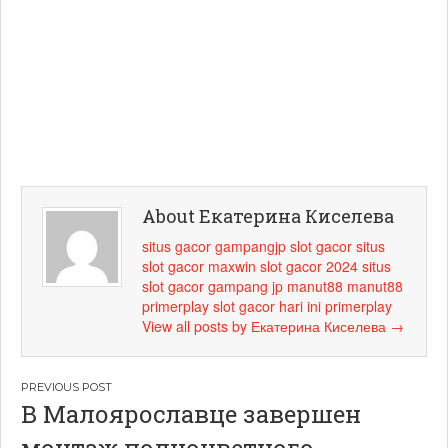
About Екатерина Киселева
situs gacor
gampangjp
slot gacor
situs
slot gacor maxwin
slot gacor 2024
situs
slot gacor
gampang jp
manut88
manut88
primerplay
slot gacor hari ini
primerplay
View all posts by Екатерина Киселева
→
Навигация
В Малоярославце завершен
по