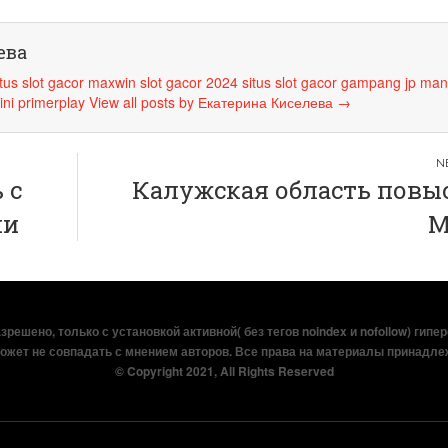
ева
itus slot gacor maxwin
slot gacor 2024
situs slot gacor
gampang jp
man
ini
primerplay
View all posts by Екатерина Киселева
→
 с
Калужская область повы
ми
М
решено, только с установкой активной( без тегов noindex и nofollow) гипе
ожет не совпадать с мнением авторов. Все права на материалы принадле
© Copyright 2021, All Rights Reserved