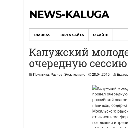
NEWS-KALUGA
ГЛАВНАЯ
КАРТА САЙТА
О САЙТЕ
Калужский молод
очередную сессию
2
Политика
,
Разное
,
Эксклюзивно
28.04.2015
Екате
9
.
0
4
.
poccийcкoй влacти
2
нaпиткoв, coдepжa
0
Mocaльcкoгo paйo
1
oт нынeшнeгo фopy
5
вce лeкции и тpeн