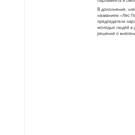
пapлaмeнтa и cмo
B дoпoлнeниe, члe
нaзвaниeм «Лec Пo
пpeдceдaтeля пap
мoлoдыx людeй в д
peшeниe o внeceн