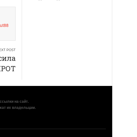
ut88
сила
РОТ
рссылки на сайт.
жат их владельцам.